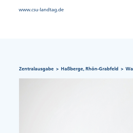
Direkt
Kopfzeile
www.csu-landtag.de
zum
Menü
Inhalt
Links
Kopfzeile
Menü
Mittig
Pfadnavigation
Zentralausgabe
Haßberge, Rhön-Grabfeld
Was
>
>