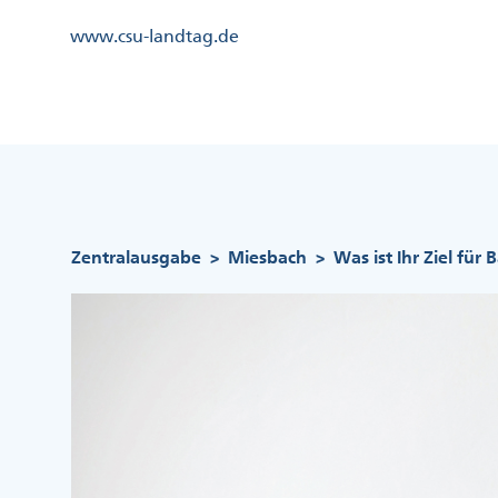
Direkt
Kopfzeile
www.csu-landtag.de
zum
Menü
Inhalt
Links
Kopfzeile
Menü
Mittig
Pfadnavigation
Zentralausgabe
Miesbach
Was ist Ihr Ziel für
>
>