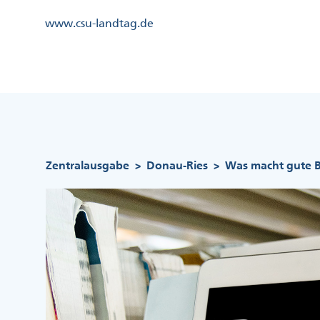
Direkt
Kopfzeile
www.csu-landtag.de
zum
Menü
Inhalt
Links
Kopfzeile
Menü
Mittig
Pfadnavigation
Zentralausgabe
Donau-Ries
Was macht gute Bi
>
>