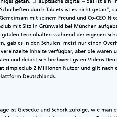
iniges getan. „Hauptsache digital – das ist ein 
Schulheften durch Tablets ist es nicht getan“, s
 Gemeinsam mit seinem Freund und Co-CEO Nicol
eclub mit Sitz in Grünwald bei München aufgeba
gitalen Lerninhalten während der eigenen Schul
n, gab es in den Schulen meist nur einen Overh
vereinzelte Inhalte verfügbar, aber die waren u
lsten und didaktisch hochwertigsten Videos Deu
at simpleclub 2 Millionen Nutzer und gilt nach
plattform Deutschlands.
age ist Giesecke und Schork zufolge, wie man es