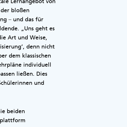
itale Lernangebot von
 der bloßen
ung – und das für
ildende. „Uns geht es
die Art und Weise,
isierung‘, denn nicht
über dem klassischen
ehrpläne individuell
ssen ließen. Dies
Schülerinnen und
die beiden
nplattform