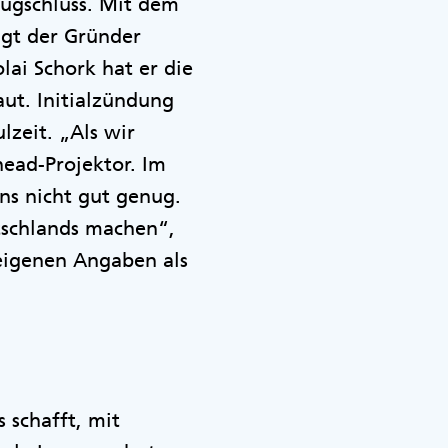
Trugschluss. Mit dem
agt der Gründer
ai Schork hat er die
ut. Initialzündung
zeit. „Als wir
ead-Projektor. Im
ns nicht gut genug.
tschlands machen“,
 eigenen Angaben als
 schafft, mit