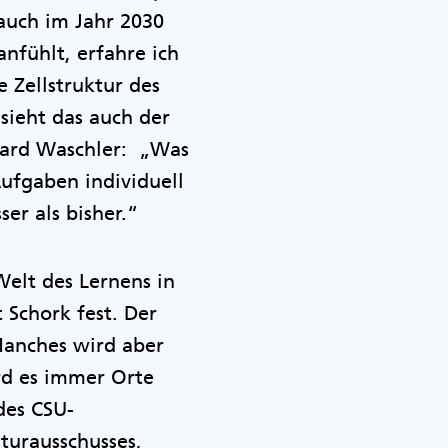
 auch im Jahr 2030
nfühlt, erfahre ich
 Zellstruktur des
sieht das auch der
rhard Waschler: „Was
Aufgaben individuell
er als bisher.“
Welt des Lernens in
 Schork fest. Der
 Manches wird aber
rd es immer Orte
des CSU-
turausschusses,