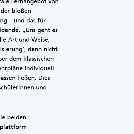
itale Lernangebot von
 der bloßen
ung – und das für
ildende. „Uns geht es
die Art und Weise,
isierung‘, denn nicht
über dem klassischen
ehrpläne individuell
ssen ließen. Dies
Schülerinnen und
die beiden
nplattform