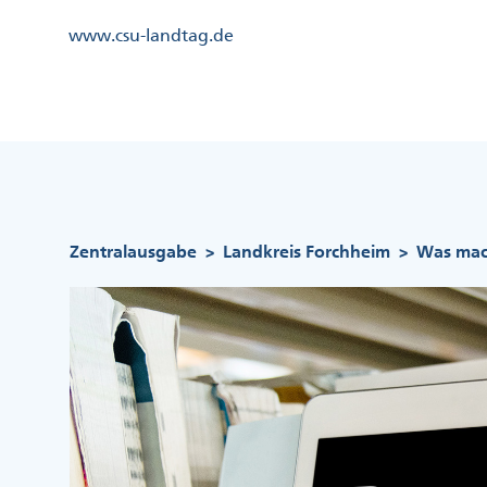
Direkt
Kopfzeile
www.csu-landtag.de
zum
Menü
Inhalt
Links
Kopfzeile
Menü
Mittig
Pfadnavigation
Zentralausgabe
Landkreis Forchheim
Was mach
>
>