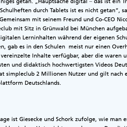
iniges getan. „Hauptsache digital – das ist ein 
Schulheften durch Tablets ist es nicht getan“, s
 Gemeinsam mit seinem Freund und Co-CEO Nicol
eclub mit Sitz in Grünwald bei München aufgeba
gitalen Lerninhalten während der eigenen Schul
n, gab es in den Schulen meist nur einen Overh
vereinzelte Inhalte verfügbar, aber die waren u
lsten und didaktisch hochwertigsten Videos Deu
at simpleclub 2 Millionen Nutzer und gilt nach
plattform Deutschlands.
age ist Giesecke und Schork zufolge, wie man es