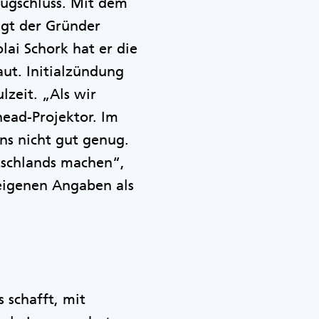
Trugschluss. Mit dem
agt der Gründer
ai Schork hat er die
ut. Initialzündung
zeit. „Als wir
ead-Projektor. Im
ns nicht gut genug.
tschlands machen“,
 eigenen Angaben als
 schafft, mit