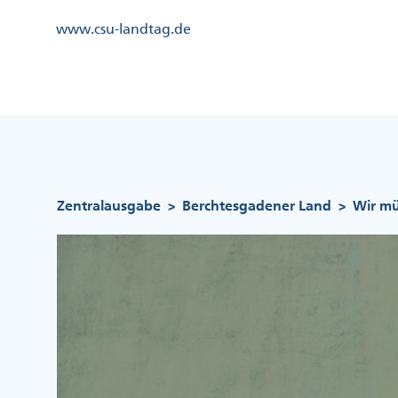
Direkt
Kopfzeile
www.csu-landtag.de
zum
Menü
Inhalt
Links
Kopfzeile
Menü
Mittig
Pfadnavigation
Zentralausgabe
Berchtesgadener Land
Wir mü
>
>