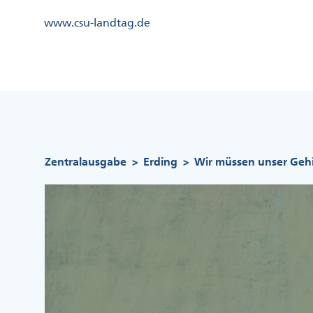
Direkt
Kopfzeile
www.csu-landtag.de
zum
Menü
Inhalt
Links
Kopfzeile
Menü
Mittig
Pfadnavigation
Zentralausgabe
Erding
Wir müssen unser Geh
>
>