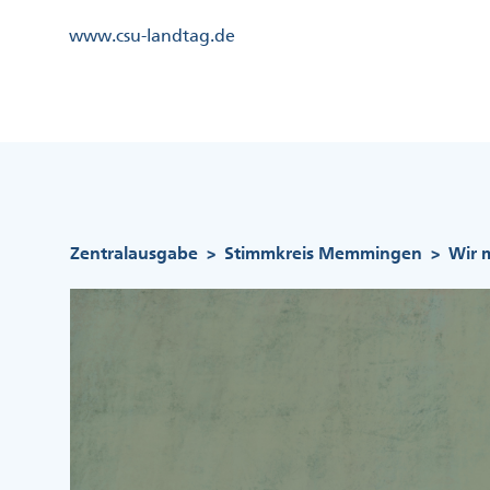
Direkt
Kopfzeile
www.csu-landtag.de
zum
Menü
Inhalt
Links
Kopfzeile
Menü
Mittig
Pfadnavigation
Zentralausgabe
Stimmkreis Memmingen
Wir 
>
>