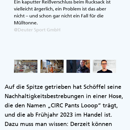
keit
Ein kaputter Reißverschluss beim Rucksack ist
Der sc
vielleicht ärgerlich, ein Problem ist das aber
repari
nicht – und schon gar nicht ein Fall für die
ans He
Mülltonne.
@Deut
@Deuter Sport GmbH
Auf die Spitze getrieben hat Schöffel seine
Nachhaltigkeitsbestrebungen in einer Hose,
die den Namen „CIRC Pants Looop“ trägt,
und die ab Frühjahr 2023 im Handel ist.
Dazu muss man wissen: Derzeit können