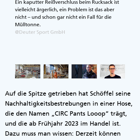
keit
Ein kaputter Reißverschluss beim Rucksack ist
Der sc
vielleicht ärgerlich, ein Problem ist das aber
repari
nicht – und schon gar nicht ein Fall für die
ans He
Mülltonne.
@Deut
@Deuter Sport GmbH
Auf die Spitze getrieben hat Schöffel seine
Nachhaltigkeitsbestrebungen in einer Hose,
die den Namen „CIRC Pants Looop“ trägt,
und die ab Frühjahr 2023 im Handel ist.
Dazu muss man wissen: Derzeit können