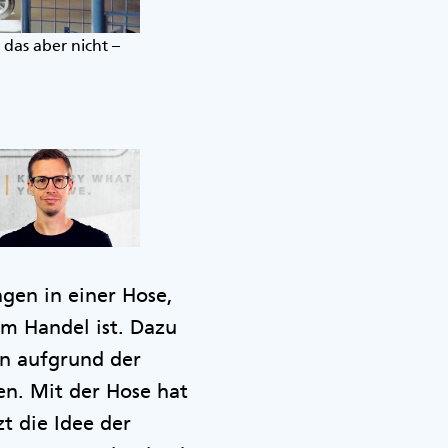
 das aber nicht –
Der schwäbische Rucksack-Hersteller Deut
Herz gewachsen sind.
@Deuter Sport GmbH
ngen in einer Hose,
im Handel ist. Dazu
en aufgrund der
n. Mit der Hose hat
zt die Idee der