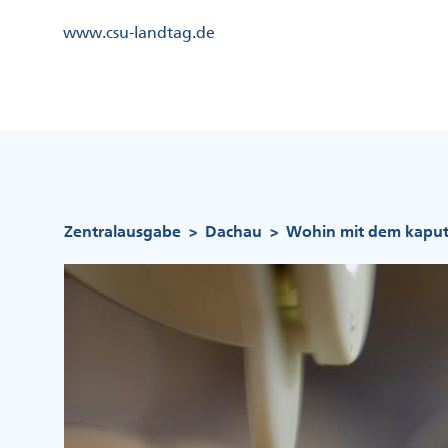
Direkt
Kopfzeile
www.csu-landtag.de
zum
Menü
Inhalt
Links
Kopfzeile
Menü
Mittig
Pfadnavigation
Zentralausgabe
Dachau
Wohin mit dem kaput
>
>