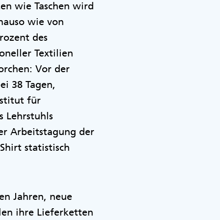
ten wie Taschen wird
enauso wie von
Prozent des
neller Textilien
orchen: Vor der
bei 38 Tagen,
titut für
s Lehrstuhls
er Arbeitstagung der
irt statistisch
en Jahren, neue
en ihre Lieferketten