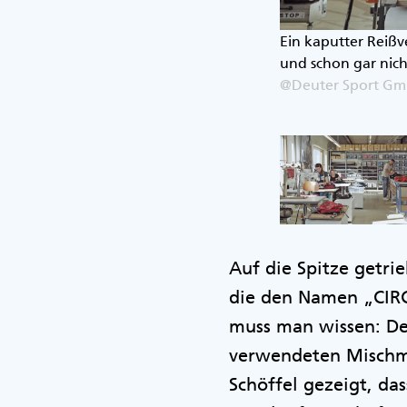
ierbarkeit punkten.
Ein kaputter Reißve
und schon gar nicht
@Deuter Sport G
Auf die Spitze getri
die den Namen „CIRC 
muss man wissen: Der
verwendeten Mischma
Schöffel gezeigt, da