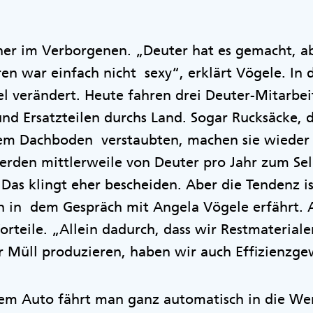
eher im Verborgenen. „Deuter hat es gemacht, a
en war einfach nicht sexy“, erklärt Vögele. In
iel verändert. Heute fahren drei Deuter-Mitarbe
d Ersatzteilen durchs Land. Sogar Rucksäcke, d
dem Dachboden verstaubten, machen sie wieder e
erden mittlerweile von Deuter pro Jahr zum Sel
 Das klingt eher bescheiden. Aber die Tendenz i
n in dem Gespräch mit Angela Vögele erfährt. 
Vorteile. „Allein dadurch, dass wir Restmateria
Müll produzieren, haben wir auch Effizienzgewi
 dem Auto fährt man ganz automatisch in die We