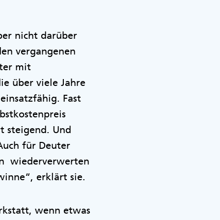
ber nicht darüber
 den vergangenen
iter mit
ie über viele Jahre
insatzfähig. Fast
bstkostenpreis
st steigend. Und
Auch für Deuter
len wiederverwerten
nne“, erklärt sie.
rkstatt, wenn etwas