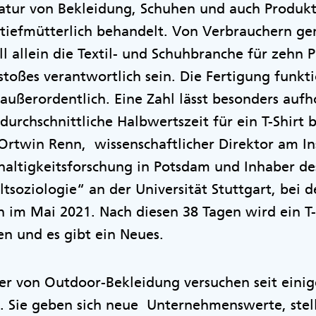
aratur von Bekleidung, Schuhen und auch Produk
stiefmütterlich behandelt. Von Verbrauchern g
ll allein die Textil- und Schuhbranche für zehn 
oßes verantwortlich sein. Die Fertigung funktio
außerordentlich. Eine Zahl lässt besonders aufh
durchschnittliche Halbwertszeit für ein T-Shirt 
 Ortwin Renn, wissenschaftlicher Direktor am Ins
altigkeitsforschung in Potsdam und Inhaber de
soziologie“ an der Universität Stuttgart, bei d
 im Mai 2021. Nach diesen 38 Tagen wird ein T-Sh
n und es gibt ein Neues.
er von Outdoor-Bekleidung versuchen seit einig
. Sie geben sich neue Unternehmenswerte, stell