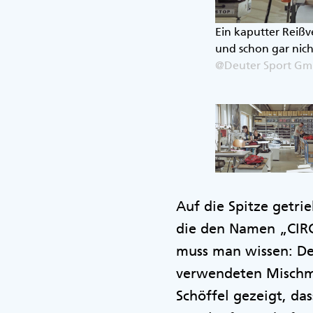
ierbarkeit punkten.
Ein kaputter Reißve
und schon gar nicht
@Deuter Sport G
Auf die Spitze getri
die den Namen „CIRC 
muss man wissen: Der
verwendeten Mischma
Schöffel gezeigt, da