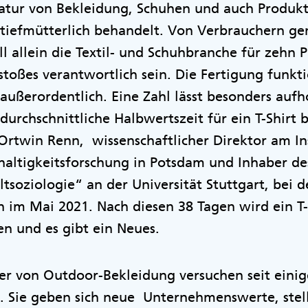
aratur von Bekleidung, Schuhen und auch Produk
stiefmütterlich behandelt. Von Verbrauchern g
ll allein die Textil- und Schuhbranche für zehn 
oßes verantwortlich sein. Die Fertigung funktio
außerordentlich. Eine Zahl lässt besonders aufh
durchschnittliche Halbwertszeit für ein T-Shirt 
 Ortwin Renn, wissenschaftlicher Direktor am Ins
altigkeitsforschung in Potsdam und Inhaber de
soziologie“ an der Universität Stuttgart, bei d
 im Mai 2021. Nach diesen 38 Tagen wird ein T-Sh
n und es gibt ein Neues.
er von Outdoor-Bekleidung versuchen seit einig
. Sie geben sich neue Unternehmenswerte, stell