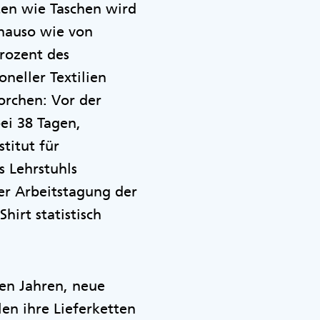
ten wie Taschen wird
enauso wie von
Prozent des
neller Textilien
orchen: Vor der
bei 38 Tagen,
titut für
s Lehrstuhls
er Arbeitstagung der
irt statistisch
en Jahren, neue
en ihre Lieferketten