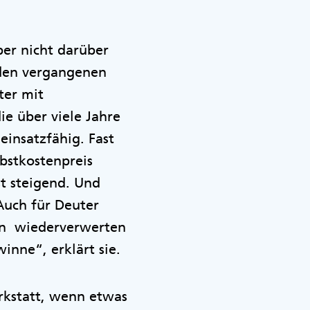
ber nicht darüber
 den vergangenen
iter mit
ie über viele Jahre
insatzfähig. Fast
bstkostenpreis
st steigend. Und
Auch für Deuter
len wiederverwerten
nne“, erklärt sie.
rkstatt, wenn etwas