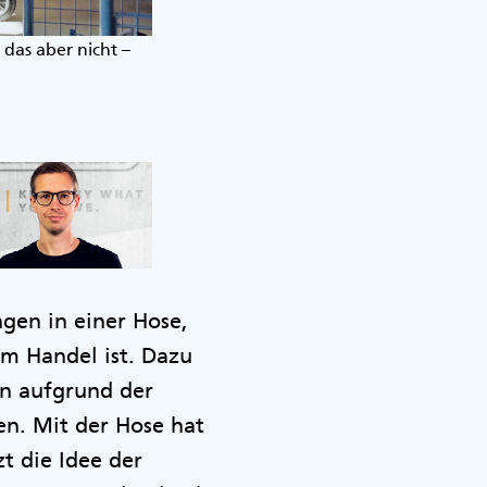
 das aber nicht –
Der schwäbische Rucksack-Hersteller Deut
Herz gewachsen sind.
@Deuter Sport GmbH
ngen in einer Hose,
im Handel ist. Dazu
en aufgrund der
n. Mit der Hose hat
zt die Idee der