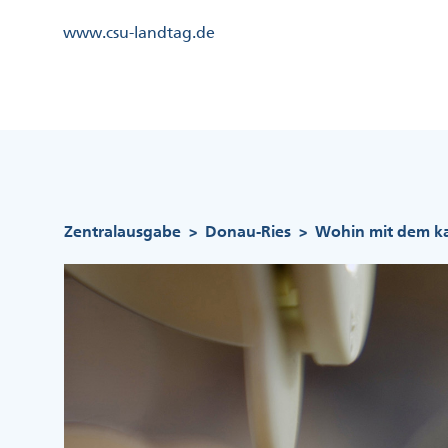
Direkt
Kopfzeile
www.csu-landtag.de
zum
Menü
Inhalt
Links
Kopfzeile
Menü
Mittig
Pfadnavigation
Zentralausgabe
Donau-Ries
Wohin mit dem ka
>
>