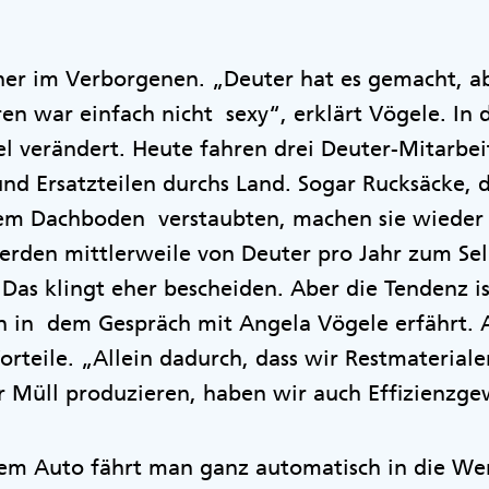
eher im Verborgenen. „Deuter hat es gemacht, a
en war einfach nicht sexy“, erklärt Vögele. In
iel verändert. Heute fahren drei Deuter-Mitarbe
d Ersatzteilen durchs Land. Sogar Rucksäcke, d
dem Dachboden verstaubten, machen sie wieder e
erden mittlerweile von Deuter pro Jahr zum Sel
 Das klingt eher bescheiden. Aber die Tendenz i
n in dem Gespräch mit Angela Vögele erfährt. 
Vorteile. „Allein dadurch, dass wir Restmateria
Müll produzieren, haben wir auch Effizienzgewi
 dem Auto fährt man ganz automatisch in die We