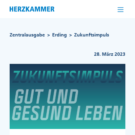
Direkt
zum
Inhalt
Pfadnavigation
Zentralausgabe
Erding
Zukunftsimpuls
>
>
28. März 2023