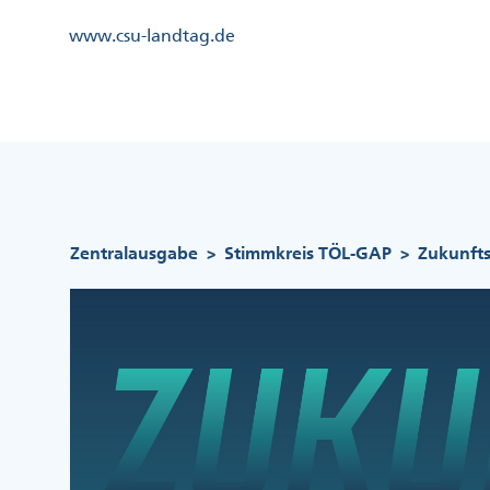
Direkt
Kopfzeile
www.csu-landtag.de
zum
Menü
Inhalt
Links
Kopfzeile
Menü
Mittig
Pfadnavigation
Zentralausgabe
Stimmkreis TÖL-GAP
Zukunft
>
>