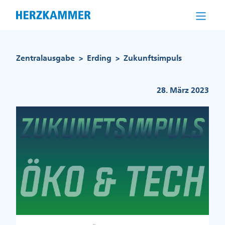
Direkt
zum
Inhalt
Pfadnavigation
Zentralausgabe
Erding
Zukunftsimpuls
>
>
28. März 2023