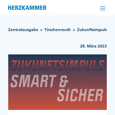
Direkt
zum
Inhalt
Pfadnavigation
Zentralausgabe
Tirschenreuth
Zukunftsimpuls
>
>
28. März 2023