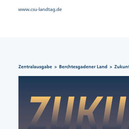
Direkt
Kopfzeile
www.csu-landtag.de
zum
Menü
Inhalt
Links
Kopfzeile
Menü
Mittig
Pfadnavigation
Zentralausgabe
Berchtesgadener Land
Zukunf
>
>