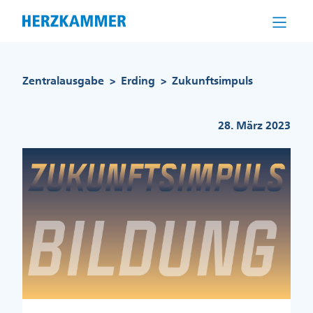
Direkt
zum
Inhalt
Pfadnavigation
Zentralausgabe
Erding
Zukunftsimpuls
>
>
28. März 2023