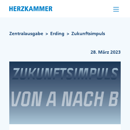
Direkt
zum
Inhalt
Pfadnavigation
Zentralausgabe
Erding
Zukunftsimpuls
>
>
28. März 2023