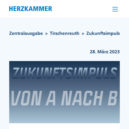
Direkt
zum
Inhalt
Pfadnavigation
Zentralausgabe
Tirschenreuth
Zukunftsimpuls
>
>
28. März 2023