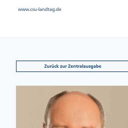
Direkt
Kopfzeile
www.csu-landtag.de
zum
Menü
Inhalt
Links
Kopfzeile
Menü
Mittig
Zurück zur Zentralausgabe