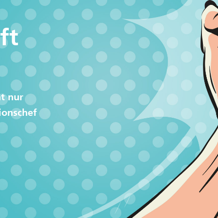
ft
t nur
ionschef