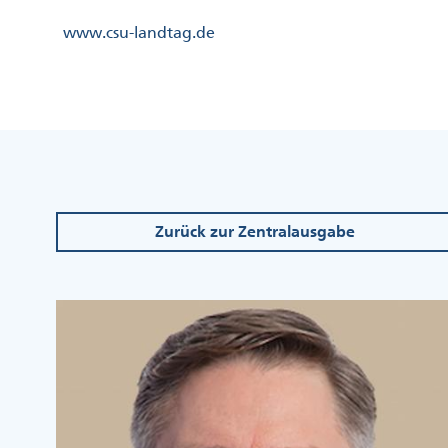
Direkt
Kopfzeile
www.csu-landtag.de
zum
Menü
Inhalt
Links
Kopfzeile
Menü
Mittig
Zurück zur Zentralausgabe