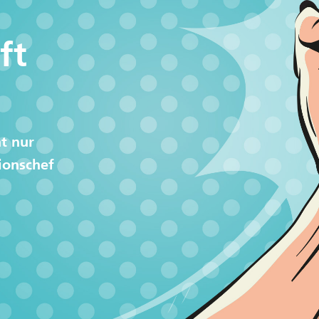
ft
t nur
ionschef