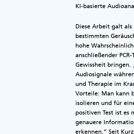
KI-basierte Audioana
Diese Arbeit galt al
bestimmten Geräusc
hohe Wahrscheinlichk
anschließender PCR-
Gewissheit bringen. 
Audiosignale während
und Therapie im Kra
Vorteile: Man kann b
isolieren und für ein
positiven Test ist e
genauere Information
erkennen.“ Seit Kur