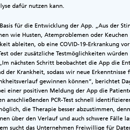
lyse dafür nutzen kann.
s Basis für die Entwicklung der App. „Aus der S
hen wie Husten, Atemproblemen oder Keuchen 
eit ableiten, ob eine COVID-19-Erkrankung vorl
Test oder zusätzliche Testmöglichkeiten würden
„Im nächsten Schritt beobachtet die App die En
 der Krankheit, sodass wir neue Erkenntnisse f
nkheitsverlauf gewinnen können“, berichtet Dag
ei einer positiven Meldung der App die Patient
en anschließenden PCR-Test schnell identifiziere
s möglich, die Therapie besser abzustimmen, denn
en über den Verlauf und auch schwere Fälle las
zem sucht das Unternehmen Freiwillige für Date