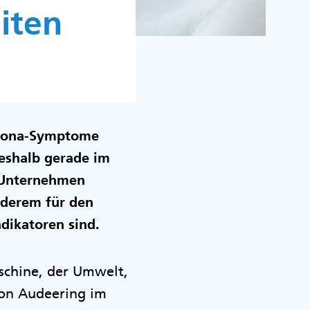
iten
orona-Symptome
deshalb gerade im
r Unternehmen
nderem für den
dikatoren sind.
aschine, der Umwelt,
on Audeering im