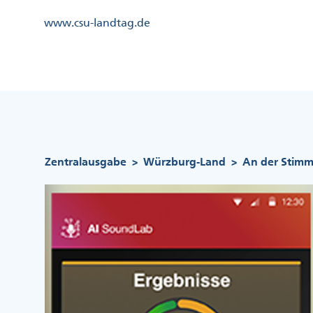
Direkt
Kopfzeile
www.csu-landtag.de
zum
Menü
Inhalt
Links
Kopfzeile
Menü
Mittig
Pfadnavigation
Zentralausgabe
Würzburg-Land
An der Stimm
>
>