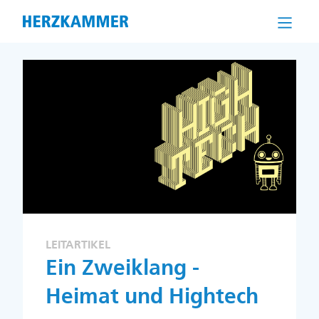
Direkt
zum
Inhalt
LEITARTIKEL
Ein Zweiklang -
Heimat und Hightech