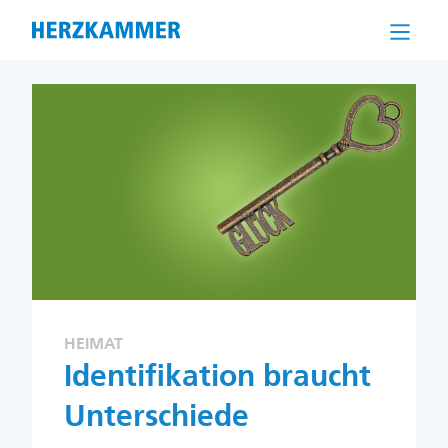
Direkt
zum
Inhalt
HEIMAT
Identifikation braucht
Unterschiede