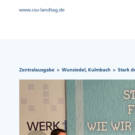
Direkt
Kopfzeile
www.csu-landtag.de
zum
Menü
Inhalt
Links
Kopfzeile
Menü
Mittig
Pfadnavigation
Zentralausgabe
Wunsiedel, Kulmbach
Stark du
>
>