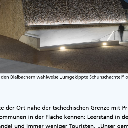
 den Blaibachern wahlweise „umgekippte Schuhschachtel“ 
te der Ort nahe der tschechischen Grenze mit P
Kommunen in der Fläche kennen: Leerstand in de
ndel und immer weniger Touristen. „Unser ge