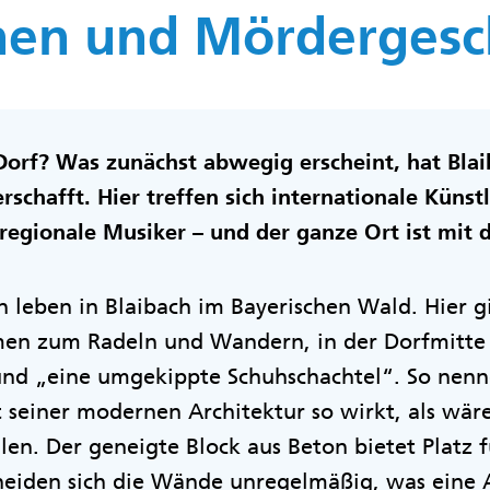
en und Mördergesc
Dorf? Was zunächst abwegig erscheint, hat Blai
schafft. Hier treffen sich internationale Künstl
egionale Musiker – und der ganze Ort ist mit d
leben in Blaibach im Bayerischen Wald. Hier gib
men zum Radeln und Wandern, in der Dorfmitte 
und „eine umgekippte Schuhschachtel“. So nenn
t seiner modernen Architektur so wirkt, als wä
llen. Der geneigte Block aus Beton bietet Platz 
neiden sich die Wände unregelmäßig, was eine 