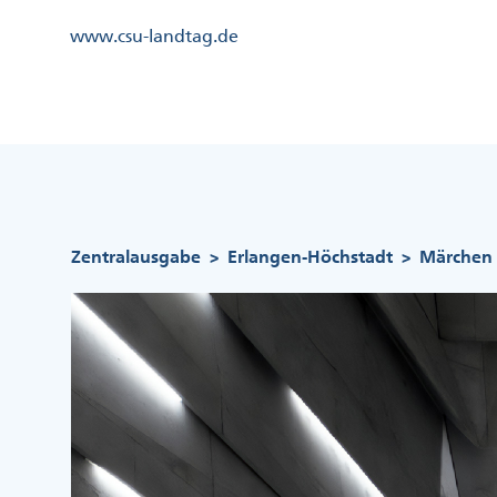
Direkt
Kopfzeile
www.csu-landtag.de
zum
Menü
Inhalt
Links
Kopfzeile
Menü
Mittig
Pfadnavigation
Zentralausgabe
Erlangen-Höchstadt
Märchen 
>
>