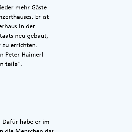
wieder mehr Gäste
zerthauses. Er ist
erhaus in der
staats neu gebaut,
 zu errichten.
n Peter Haimerl
n teile“.
 Dafür habe er im
en die Menschen das