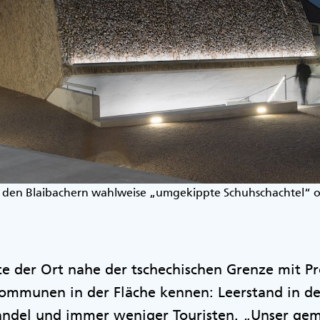
 den Blaibachern wahlweise „umgekippte Schuhschachtel“ 
te der Ort nahe der tschechischen Grenze mit P
Kommunen in der Fläche kennen: Leerstand in de
ndel und immer weniger Touristen. „Unser ge