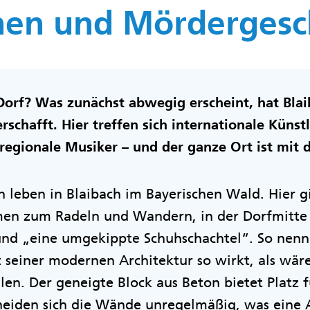
en und Mördergesc
Dorf? Was zunächst abwegig erscheint, hat Blai
schafft. Hier treffen sich internationale Künstl
egionale Musiker – und der ganze Ort ist mit d
leben in Blaibach im Bayerischen Wald. Hier gib
men zum Radeln und Wandern, in der Dorfmitte 
und „eine umgekippte Schuhschachtel“. So nenn
t seiner modernen Architektur so wirkt, als wä
llen. Der geneigte Block aus Beton bietet Platz 
neiden sich die Wände unregelmäßig, was eine 