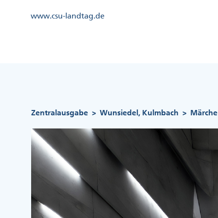
Direkt
Kopfzeile
www.csu-landtag.de
zum
Menü
Inhalt
Links
Kopfzeile
Menü
Mittig
Pfadnavigation
Zentralausgabe
Wunsiedel, Kulmbach
Märche
>
>