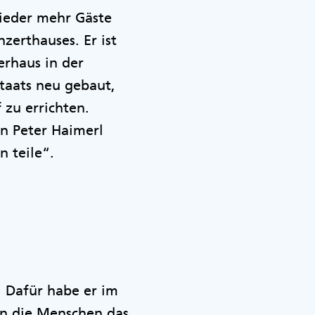
wieder mehr Gäste
zerthauses. Er ist
erhaus in der
staats neu gebaut,
 zu errichten.
n Peter Haimerl
n teile“.
 Dafür habe er im
en die Menschen das