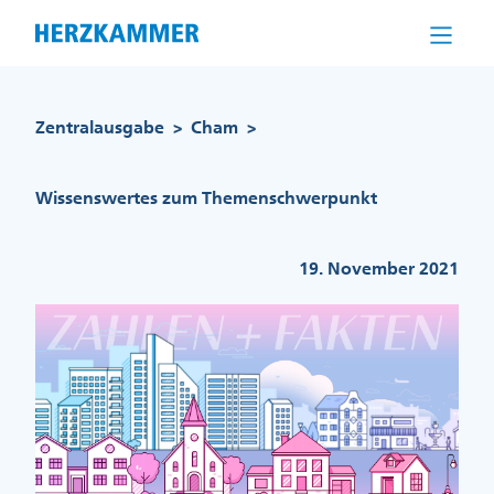
Direkt
zum
Inhalt
Pfadnavigation
Zentralausgabe
Cham
>
>
Wissenswertes zum Themenschwerpunkt
19. November 2021