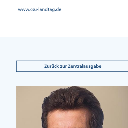
Direkt
Kopfzeile
www.csu-landtag.de
zum
Menü
Inhalt
Links
Kopfzeile
Menü
Mittig
Zurück zur Zentralausgabe