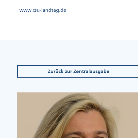
Direkt
Kopfzeile
www.csu-landtag.de
zum
Menü
Inhalt
Links
Kopfzeile
Menü
Mittig
Zurück zur Zentralausgabe