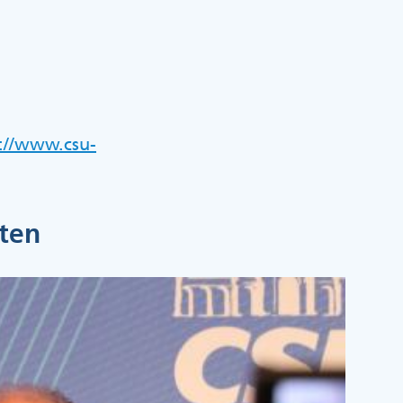
://www.csu-
ten