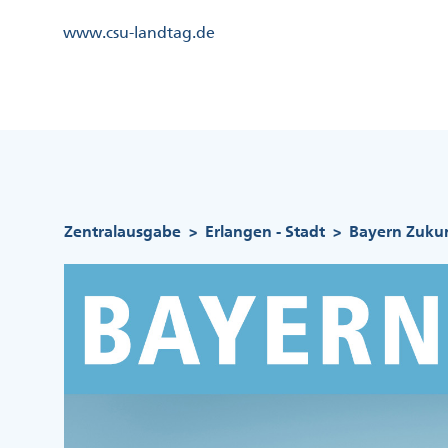
Direkt
Kopfzeile
www.csu-landtag.de
zum
Menü
Inhalt
Links
Kopfzeile
Menü
Mittig
Pfadnavigation
Zentralausgabe
Erlangen - Stadt
Bayern Zukun
>
>