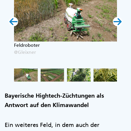
in
Feldroboter
Versu
@Gleixner
@Glei
Bayerische Hightech-Züchtungen als
Antwort auf den Klimawandel
Ein weiteres Feld, in dem auch der