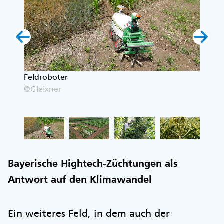
in
Feldroboter
Versu
@Gleixner
@Glei
Bayerische Hightech-Züchtungen als
Antwort auf den Klimawandel
Ein weiteres Feld, in dem auch der