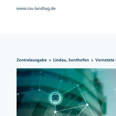
Direkt
Kopfzeile
www.csu-landtag.de
zum
Menü
Inhalt
Links
Kopfzeile
Menü
Mittig
Pfadnavigation
Zentralausgabe
Lindau, Sonthofen
Vernetzte 
>
>