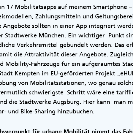
ein 17 Mobilitätsapps auf meinem Smartphone – 
eismodellen, Zahlungsmitteln und Geltungsbereic
e Angebote sollten in einer App integriert werde
r Stadtwerke München. Ein wichtiger Punkt si
dliche Verkehrsmittel gebündelt werden. Das er
damit die Attraktivität dieser Angebote. Zugleic
ed Mobility-Fahrzeuge für ein aufgeräumtes Stad
 Stadt Kempten im EU-geförderten Projekt „eHU
obung von Mobilitätsstationen, wo genau solch
ermutlich schwierigste Schritt wäre eine tarifli
 sind die Stadtwerke Augsburg. Hier kann man 
ar- und Bike-Sharing hinzubuchen.
hwerpunkt für urbane Mobilität nimmt das Fah