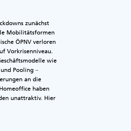
ockdowns zunächst
lle Mobilitätsformen
sische ÖPNV verloren
uf Vorkrisenniveau.
Geschäftsmodelle wie
 und Pooling –
derungen an die
d Homeoffice haben
en unattraktiv. Hier