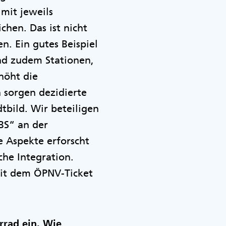
mit jeweils
hen. Das ist nicht
n. Ein gutes Beispiel
nd zudem Stationen,
höht die
h sorgen dezidierte
tbild. Wir beteiligen
BS“ an der
e Aspekte erforscht
che Integration.
mit dem ÖPNV-Ticket
rrad ein. Wie