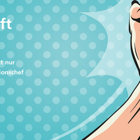
ft
t nur
ionschef