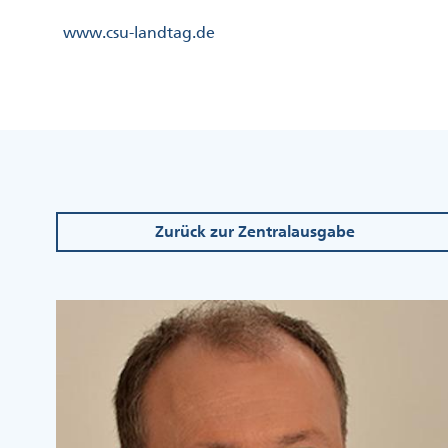
Direkt
Kopfzeile
www.csu-landtag.de
zum
Menü
Inhalt
Links
Kopfzeile
Menü
Mittig
Zurück zur Zentralausgabe