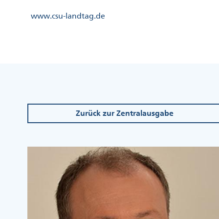
Direkt
Kopfzeile
www.csu-landtag.de
zum
Menü
Inhalt
Links
Kopfzeile
Menü
Mittig
Zurück zur Zentralausgabe