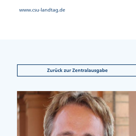
Direkt
Kopfzeile
www.csu-landtag.de
zum
Menü
Inhalt
Links
Kopfzeile
Menü
Mittig
Zurück zur Zentralausgabe