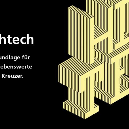
htech
undlage für
 lebenswerte
 Kreuzer.