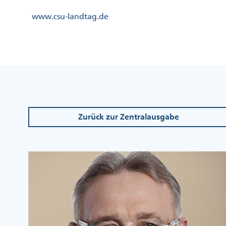
Direkt
Kopfzeile
www.csu-landtag.de
zum
Menü
Inhalt
Links
Kopfzeile
Menü
Mittig
Zurück zur Zentralausgabe