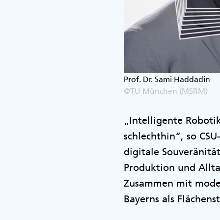
Prof. Dr. Sami Haddadin
@TU München (MSRM)
„Intelligente Roboti
schlechthin“, so CSU
digitale Souveränität
Produktion und Allta
Zusammen mit moder
Bayerns als Flächens