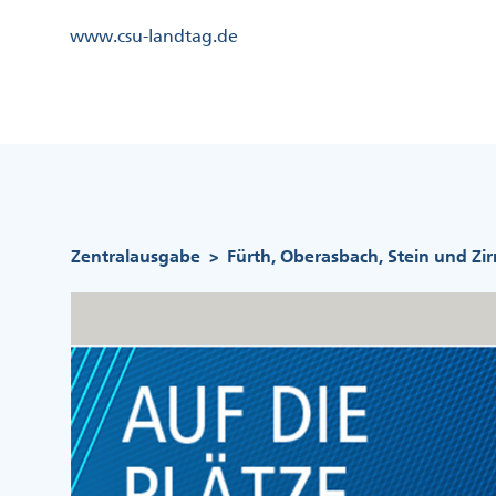
Direkt
Kopfzeile
www.csu-landtag.de
zum
Menü
Inhalt
Links
Kopfzeile
Menü
Mittig
Pfadnavigation
Zentralausgabe
Fürth, Oberasbach, Stein und Zi
>