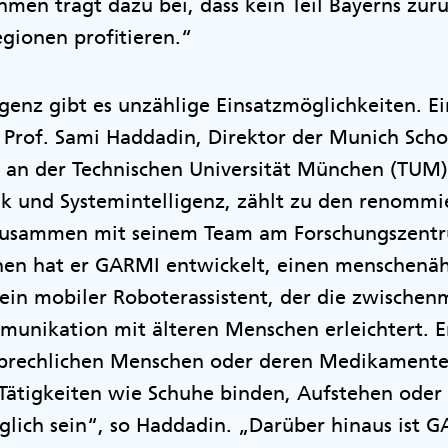
men trägt dazu bei, dass kein Teil Bayerns zurü
gionen profitieren.“
igenz gibt es unzählige Einsatzmöglichkeiten. Ei
. Prof. Sami Haddadin, Direktor der Munich Scho
e an der Technischen Universität München (TUM)
ik und Systemintelligenz, zählt zu den renommi
Zusammen mit seinem Team am Forschungszentr
hen hat er GARMI entwickelt, einen menschenäh
ein mobiler Roboterassistent, der die zwischen
munikation mit älteren Menschen erleichtert. E
gebrechlichen Menschen oder deren Medikamen
 Tätigkeiten wie Schuhe binden, Aufstehen oder 
lich sein“, so Haddadin. „Darüber hinaus ist G