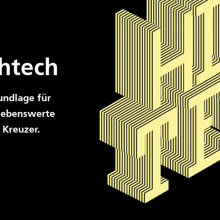
htech
undlage für
 lebenswerte
 Kreuzer.