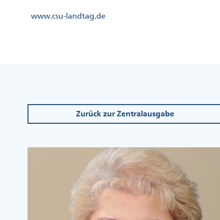
Direkt
Kopfzeile
www.csu-landtag.de
zum
Menü
Inhalt
Links
Kopfzeile
Menü
Mittig
Zurück zur Zentralausgabe