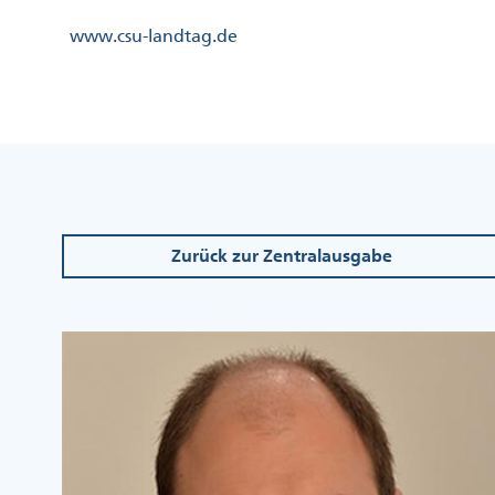
Direkt
Kopfzeile
www.csu-landtag.de
zum
Menü
Inhalt
Links
Kopfzeile
Menü
Mittig
Zurück zur Zentralausgabe