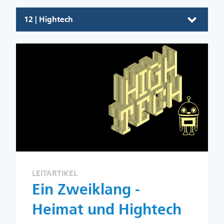
12 | Hightech
LEITARTIKEL
Ein Zweiklang -
Heimat und Hightech