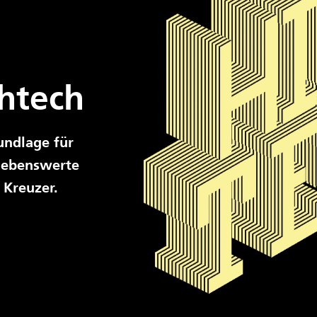
htech
undlage für
 lebenswerte
 Kreuzer.