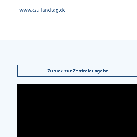
Direkt
Kopfzeile
www.csu-landtag.de
zum
Menü
Inhalt
Links
Kopfzeile
Menü
Mittig
Zurück zur Zentralausgabe