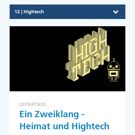
12 | Hightech
LEITARTIKEL
Ein Zweiklang -
Heimat und Hightech