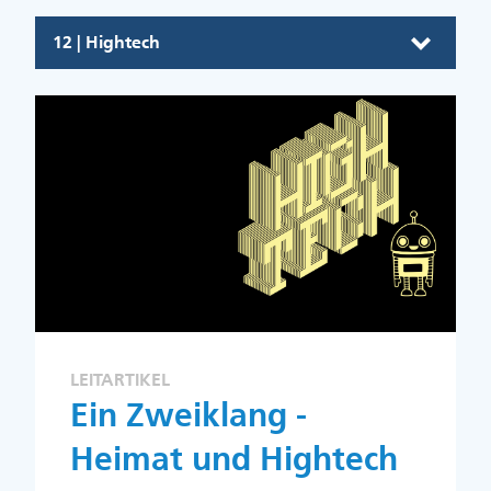
12 | Hightech
LEITARTIKEL
Ein Zweiklang -
Heimat und Hightech