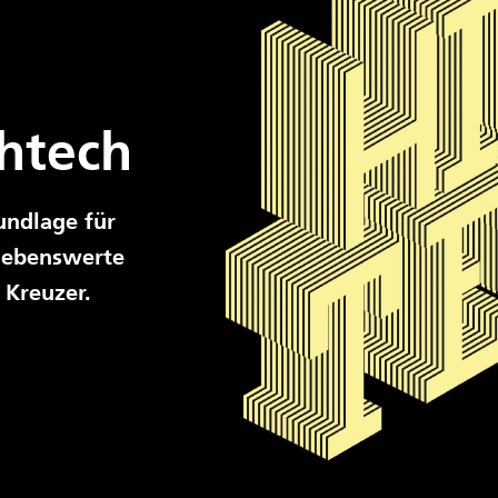
htech
undlage für
 lebenswerte
 Kreuzer.