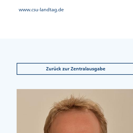
Direkt
Kopfzeile
www.csu-landtag.de
zum
Menü
Inhalt
Links
Kopfzeile
Menü
Mittig
Zurück zur Zentralausgabe