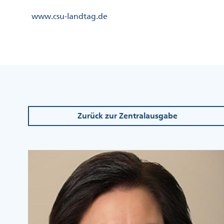
Direkt
Kopfzeile
www.csu-landtag.de
zum
Menü
Inhalt
Links
Kopfzeile
Menü
Mittig
Zurück zur Zentralausgabe