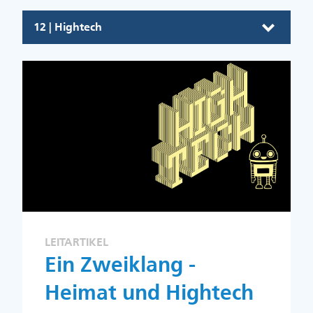
12 | Hightech
LEITARTIKEL
Ein Zweiklang -
Heimat und Hightech