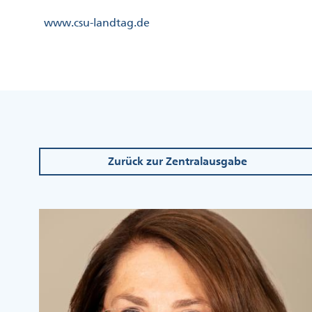
Direkt
Kopfzeile
www.csu-landtag.de
zum
Menü
Inhalt
Links
Kopfzeile
Menü
Mittig
Zurück zur Zentralausgabe