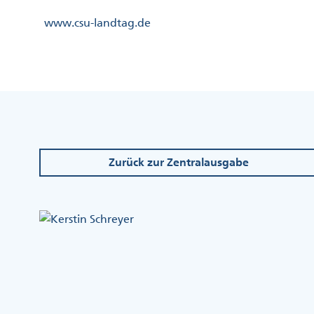
Direkt
Kopfzeile
www.csu-landtag.de
zum
Menü
Inhalt
Links
Kopfzeile
Menü
Mittig
Zurück zur Zentralausgabe